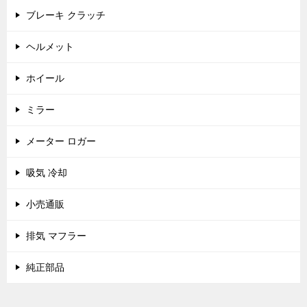
ブレーキ クラッチ
ヘルメット
ホイール
ミラー
メーター ロガー
吸気 冷却
小売通販
排気 マフラー
純正部品