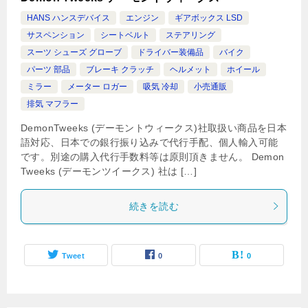
HANS ハンスデバイス
エンジン
ギアボックス LSD
サスペンション
シートベルト
ステアリング
スーツ シューズ グローブ
ドライバー装備品
バイク
パーツ 部品
ブレーキ クラッチ
ヘルメット
ホイール
ミラー
メーター ロガー
吸気 冷却
小売通販
排気 マフラー
DemonTweeks (デーモントウィークス)社取扱い商品を日本
語対応、日本での銀行振り込みで代行手配、個人輸入可能
です。別途の購入代行手数料等は原則頂きません。 Demon
Tweeks (デーモンツイークス) 社は […]
続きを読む
Tweet
0
0